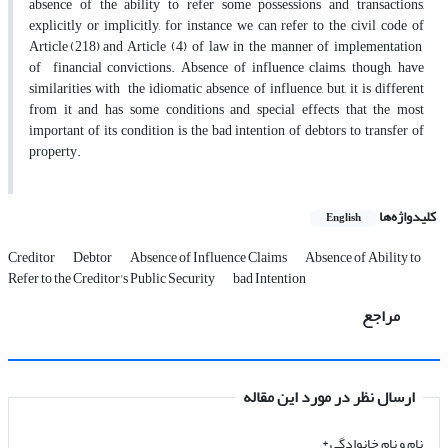
absence of the ability to refer some possessions and transactions,
explicitly or implicitly, for instance we can refer to the civil code of
Article (218) and Article (4) of law in the manner of implementation
of financial convictions. Absence of influence claims, though, have
similarities with the idiomatic absence of influence, but, it is different
from it and has some conditions and special effects that the most
important of its condition is the bad intention of debtors to transfer of
property.
کلیدواژه‌ها
English
Creditor
Debtor
Absence of Influence Claims
Absence of Ability to
Refer to the Creditor's Public Security
bad Intention
مراجع
ارسال نظر در مورد این مقاله
نام و نام خانوادگی
*