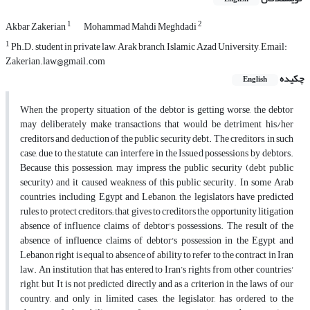
1
2
Akbar Zakerian
Mohammad Mahdi Meghdadi
1
Ph.D. student in private law, Arak branch, Islamic Azad University, Email:
Zakerian.law@gmail.com
چکیده
English
When the property situation of the debtor is getting worse, the debtor
may deliberately make transactions that would be detriment his/her
creditors and deduction of the public security debt. The creditors, in such
case, due to the statute, can interfere in the Issued possessions by debtors.
Because this possession, may impress the public security (debt public
security) and it caused weakness of this public security. In some Arab
countries, including Egypt and Lebanon, the legislators have predicted
rules to protect creditors; that gives to creditors the opportunity litigation
absence of influence claims of debtor's possessions. The result of the
absence of influence claims of debtor's possession in the Egypt and
Lebanon right is equal to absence of ability to refer to the contract in Iran
law. An institution that has entered to Iran’s rights from other countries'
right, but It is not predicted directly and as a criterion in the laws of our
country, and only in limited cases, the legislator, has ordered to the