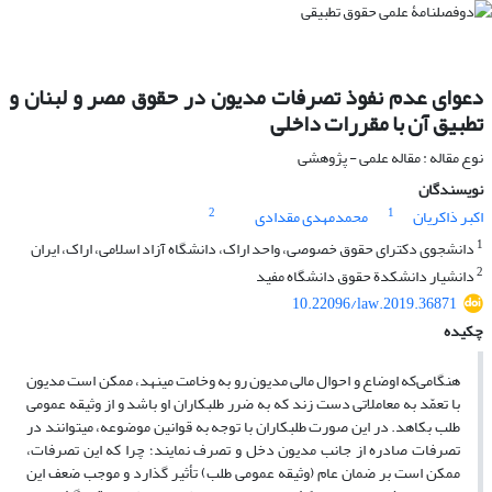
دعوای عدم نفوذ تصرفات مدیون در حقوق مصر و لبنان و
تطبیق آن با مقررات داخلی
نوع مقاله : مقاله علمی - پژوهشی
نویسندگان
2
1
اکبر ذاکریان
محمدمهدی مقدادی
1
دانشجوی دکترای حقوق خصوصی، واحد اراک، دانشگاه آزاد اسلامی، اراک، ایران
2
دانشیار دانشکدة حقوق دانشگاه مفید
10.22096/law.2019.36871
چکیده
هنگامی‌که اوضاع و احوال مالی مدیون رو به وخامت می‏نهد، ممکن است مدیون
با تعمّد به معاملاتی دست زند که به ضرر طلبکاران او باشد و از وثیقه عمومی
طلب بکاهد. در این صورت طلبکاران با توجه به قوانین موضوعه، می‏توانند در
تصرفات صادره از جانب مدیون دخل و تصرف نمایند؛ چرا که این تصرفات،
ممکن است بر ضمان عام (وثیقه عمومی طلب) تأثیر گذارد و موجب ضعف این