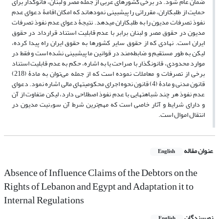
ضمان عام شود. در برخی کشورهای عربی از جمله مصر و لبنان، قانوگذار برای
حمایت از طلبکاران، مقرراتی را پیش‏بینی نموده‏اند که امکان اقامۀ دعوای عدم
نفوذ تصرفات مدیون را به طلبکاران می‏دهد. نتیجۀ دعوای عدم نفوذ تصرفات
مدیون در حقوق مصر و لبنان برابر با عدم قابلیت استناد قرارداد در حقوق
ایران است. نهادی که از حقوق سایر کشورها به حقوق ایران راه پیدا کرده،
لیکن به طور مستقیم و ضابطه‌مند در قوانین ما پیش‏بینی نشده است و فقط در
موارد محدودی، قانونگذار با صراحت یا به اشاره، حکم به عدم قابلیت استناد
برخی از تصرفات و معاملات نموده است که از جمله می‌توان به مادۀ (218)
قانون مدنی و مادۀ (4) قانون نحوه اجرای محکومیتهای مالی اشاره نمود. دعوای
عدم نفوذ هر چند شباهتهایی با عدم نفوذ اصطلاحی دارد، لیکن متفاوت از آن
و دارای شرایط و آثار خاصی است که مهم‌ترین شرط آن سوءِ‌نیت مدیون در
انتقال اموال است.
عنوان مقاله
English
Absence of Influence Claims of the Debtors on the
Rights of Lebanon and Egypt and Adaptation it to
Internal Regulations
نویسندگان
English